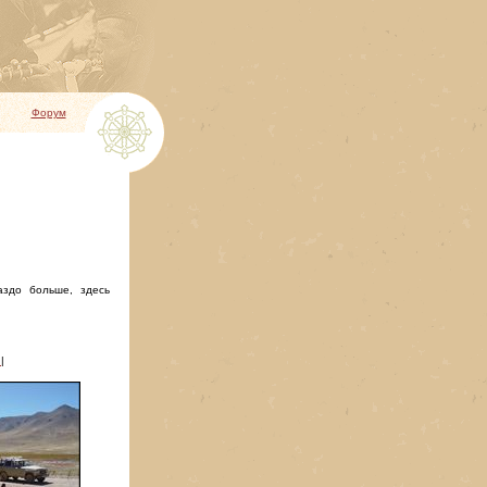
Форум
аздо больше, здесь
8
|