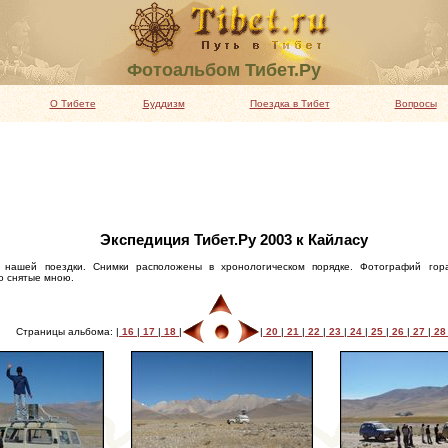
Фотоальбом Тибет.Ру
О Тибете
Буддизм
Поездка в Тибет
Вопросы
Экспедиция Тибет.Ру 2003 к Кайласу
 нашей поездки. Снимки расположены в хронологическом порядке. Фотографий гор
о снятые мною.
Страницы альбома: |
16
|
17
|
18
|
|
20
|
21
|
22
|
23
|
24
|
25
|
26
|
27
|
2