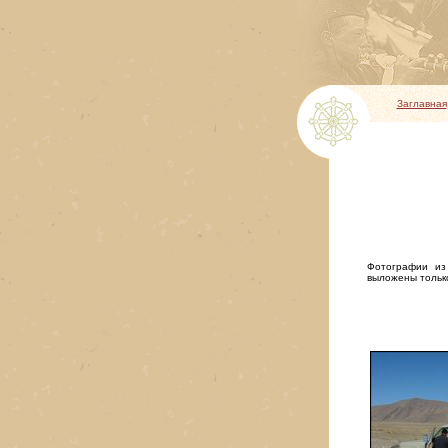
Заглавная
Фотографии из
выложены тольк