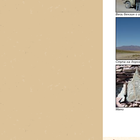
Весь бензин с с
Ступа на доро
Мани