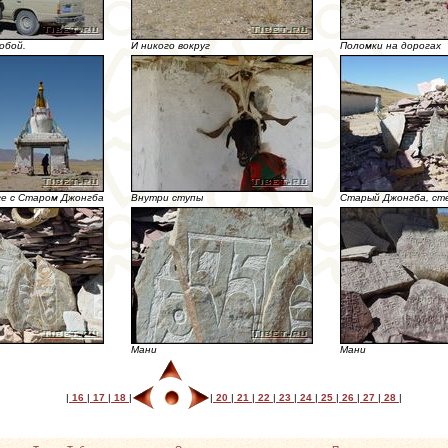
обой.
И никого вокруг
Поломки на дорогах
ге с Старом Джонгба
Внутри ступы
Старый Джонгба, ст
Мани
Мани
|
16
|
17
|
18
|
|
20
|
21
|
22
|
23
|
24
|
25
|
26
|
27
|
28
|