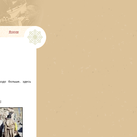
Форум
аздо больше, здесь
6
|