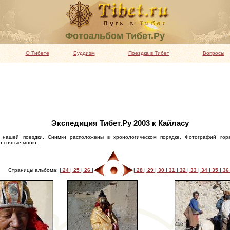
Фотоальбом Тибет.Ру
О Тибете
Буддизм
Поездка в Тибет
Вопросы
Экспедиция Тибет.Ру 2003 к Кайласу
 нашей поездки. Снимки расположены в хронологическом порядке. Фотографий гор
о снятые мною.
Страницы альбома: |
24
|
25
|
26
|
|
28
|
29
|
30
|
31
|
32
|
33
|
34
|
35
|
3