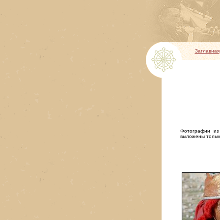
Заглавная
Фотографии из
выложены тольк