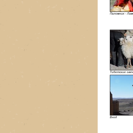
Паломник - Ла
Тибетские овеч
Вход