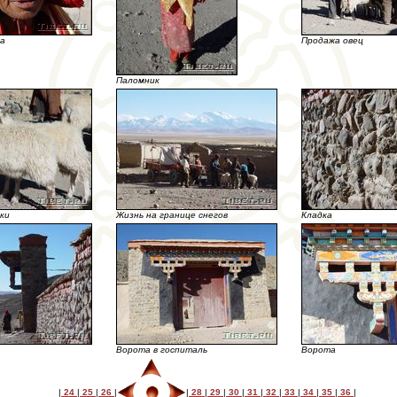
ма
Продажа овец
Паломник
ки
Жизнь на границе снегов
Кладка
Ворота в госпиталь
Ворота
|
24
|
25
|
26
|
|
28
|
29
|
30
|
31
|
32
|
33
|
34
|
35
|
36
|