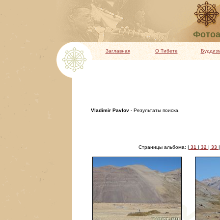
Фотоа
Заглавная
О Тибете
Буддиз
Vladimir Pavlov
- Результаты поиска.
Страницы альбома: |
31
|
32
|
33
|