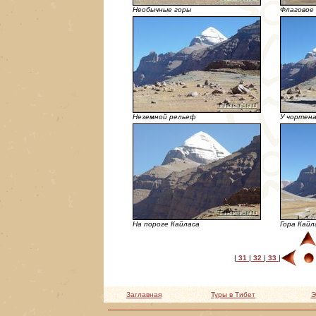
Необычные горы
Флаговое 
Неземной рельеф
У чортена
На пороге Кайласа
Гора Кайл
|
31
|
32
|
33
|
Заглавная
Туры в Тибет
Э