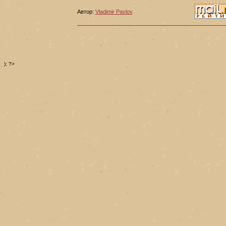
Автор:
Vladimir Pavlov
); ?>