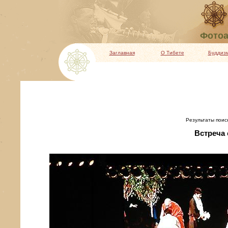
Фотоа
Заглавная
О Тибете
Буддиз
Результаты поиск
Встреча 