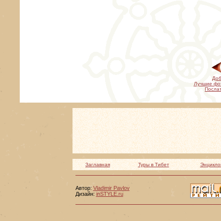
Доб
Лучшие фо
Послат
Заглавная
Туры в Тибет
Энцикло
Автор:
Vladimir Pavlov
Дизайн:
inSTYLE.ru