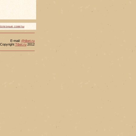
олезные советы
Е-mail:
@tibet.ru
Copyright
Tibet.ru
2012