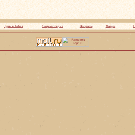
Туры в Тибет
Энциклопедия
Вопросы
Форум
П