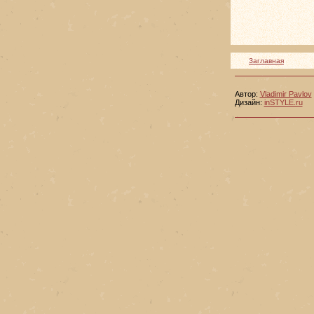
Заглавная
Автор:
Vladimir Pavlov
Дизайн:
inSTYLE.ru