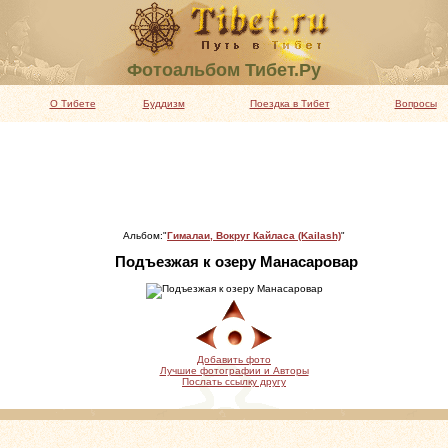
Фотоальбом Тибет.Ру
О Тибете
Буддизм
Поездка в Тибет
Вопросы
Альбом:"
Гималаи, Вокруг Кайласа (Kailash)
"
Подъезжая к озеру Манасаровар
Добавить фото
Лучшие фотографии и Авторы
Послать ссылку другу