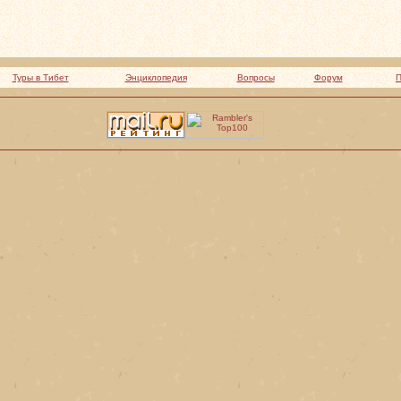
Туры в Тибет
Энциклопедия
Вопросы
Форум
П