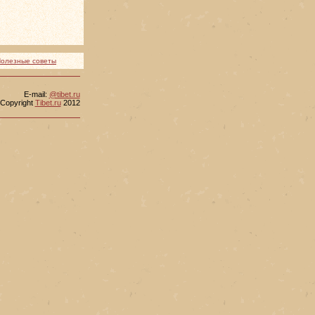
олезные советы
Е-mail:
@tibet.ru
Copyright
Tibet.ru
2012