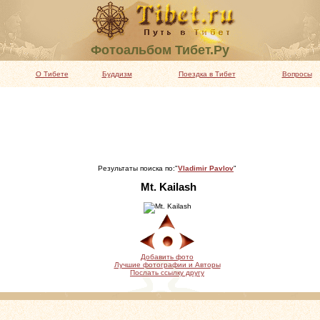
Фотоальбом Тибет.Ру
О Тибете
Буддизм
Поездка в Тибет
Вопросы
Результаты поиска по:"
Vladimir Pavlov
"
Mt. Kailash
Добавить фото
Лучшие фотографии и Авторы
Послать ссылку другу