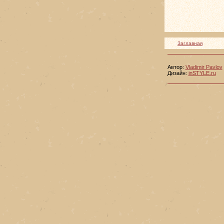
Заглавная
Автор:
Vladimir Pavlov
Дизайн:
inSTYLE.ru