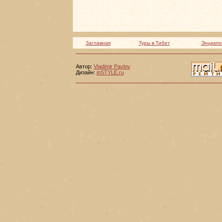
Заглавная
Туры в Тибет
Энцикло
Автор:
Vladimir Pavlov
Дизайн:
inSTYLE.ru