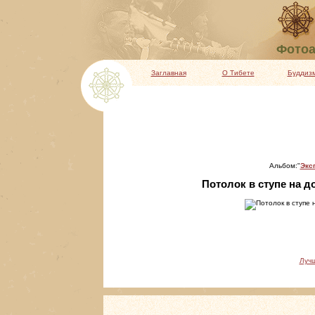
Фотоа
Заглавная
О Тибете
Буддиз
Альбом:"
Экс
Потолок в ступе на до
Луч