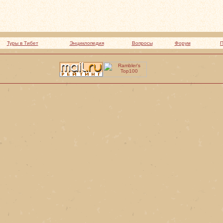
Туры в Тибет
Энциклопедия
Вопросы
Форум
П