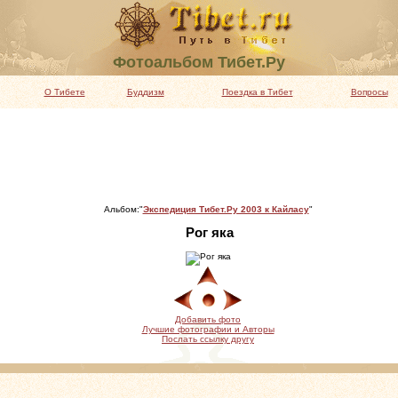
Фотоальбом Тибет.Ру
О Тибете
Буддизм
Поездка в Тибет
Вопросы
Альбом:"
Экспедиция Тибет.Ру 2003 к Кайласу
"
Рог яка
Добавить фото
Лучшие фотографии и Авторы
Послать ссылку другу