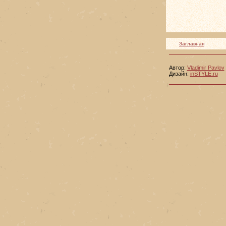
Заглавная
Автор:
Vladimir Pavlov
Дизайн:
inSTYLE.ru