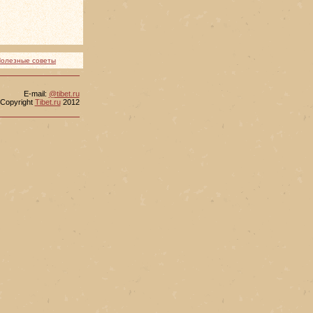
олезные советы
Е-mail:
@tibet.ru
Copyright
Tibet.ru
2012