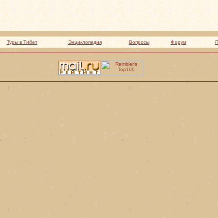
Туры в Тибет
Энциклопедия
Вопросы
Форум
П