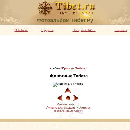
Фотоальбом Тибет.Ру
О Тибете
Буддизм
Поездка в Тибет
Вопросы
Альбом:"
Природа Тибета
"
Животные Тибета
Добавить фото
Лучшие фотографии и Авторы
Послать ссылку другу