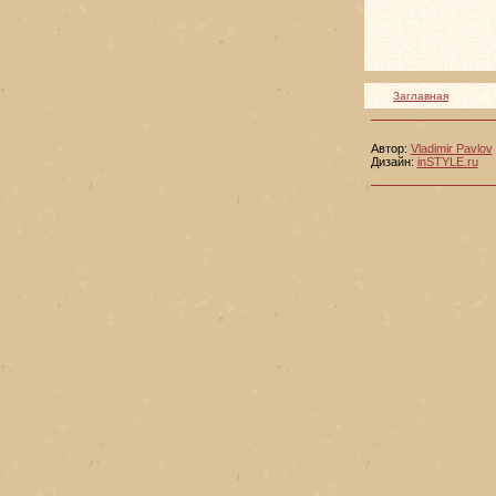
Заглавная
Автор:
Vladimir Pavlov
Дизайн:
inSTYLE.ru