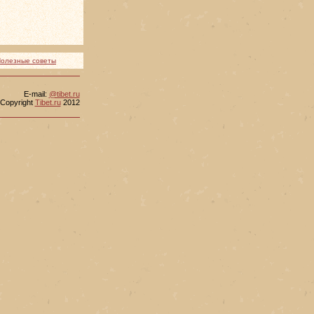
олезные советы
Е-mail:
@tibet.ru
Copyright
Tibet.ru
2012