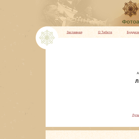
Фотоа
Заглавная
О Тибете
Буддиз
А
Л
Луч