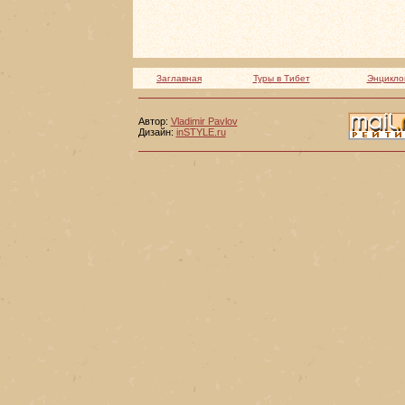
Заглавная
Туры в Тибет
Энцикло
Автор:
Vladimir Pavlov
Дизайн:
inSTYLE.ru