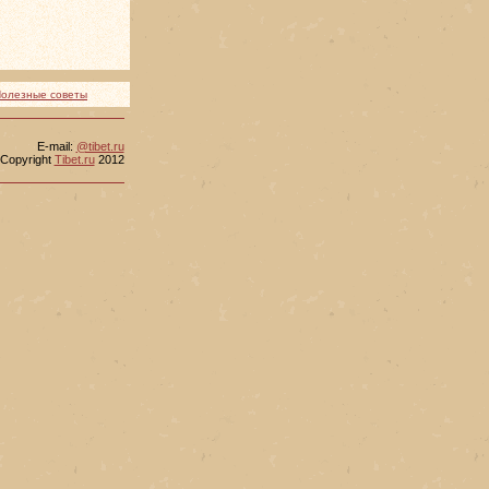
олезные советы
Е-mail:
@tibet.ru
Copyright
Tibet.ru
2012