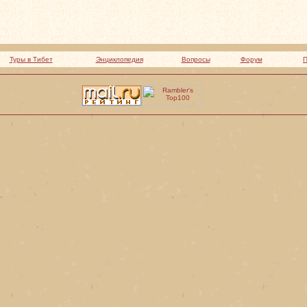
Туры в Тибет
Энциклопедия
Вопросы
Форум
П