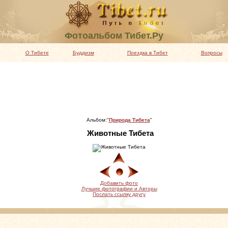
Фотоальбом Тибет.Ру
О Тибете
Буддизм
Поездка в Тибет
Вопросы
Альбом:"
Природа Тибета
"
Животные Тибета
Добавить фото
Лучшие фотографии и Авторы
Послать ссылку другу