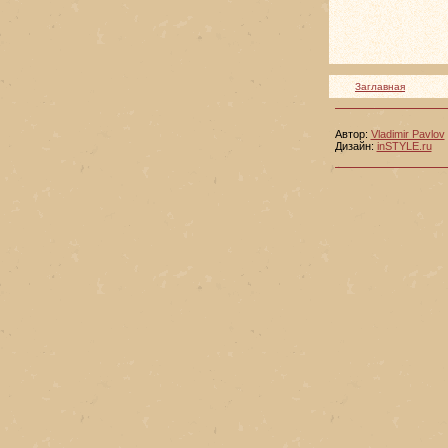
Заглавная
Автор:
Vladimir Pavlov
Дизайн:
inSTYLE.ru