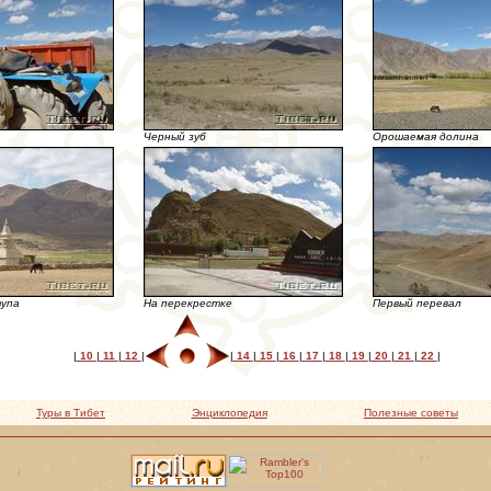
Черный зуб
Орошаемая долина
тупа
На перекрестке
Первый перевал
|
10
|
11
|
12
|
|
14
|
15
|
16
|
17
|
18
|
19
|
20
|
21
|
22
|
Туры в Тибет
Энциклопедия
Полезные советы