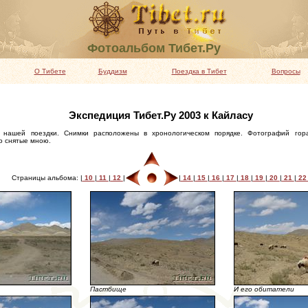
Фотоальбом Тибет.Ру
О Тибете
Буддизм
Поездка в Тибет
Вопросы
Экспедиция Тибет.Ру 2003 к Кайласу
 нашей поездки. Снимки расположены в хронологическом порядке. Фотографий гор
о снятые мною.
Страницы альбома: |
10
|
11
|
12
|
|
14
|
15
|
16
|
17
|
18
|
19
|
20
|
21
|
2
Пастбище
И его обитатели