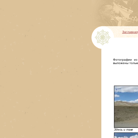
Заглавная
Фотографии из
выложены тольк
Здесь и там