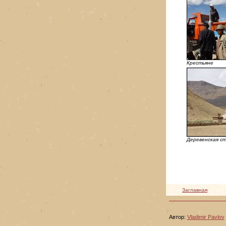
Крестьяне
Деревенская с
Заглавная
Автор:
Vladimir Pavlov