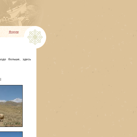
Форум
аздо больше, здесь
2
|