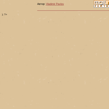
Автор:
Vladimir Pavlov
); ?>