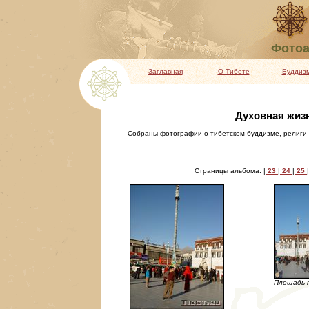
Фотоа
Заглавная
О Тибете
Буддиз
Духовная жизн
Собраны фотографии о тибетском буддизме, религи 
Страницы альбома: |
23
|
24
|
25
|
Площадь 