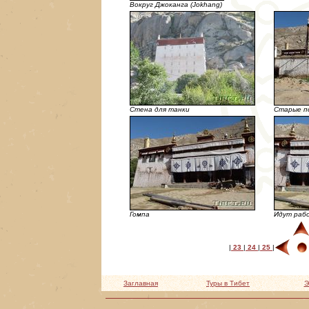
Вокруг Джоканга (Jokhang)
Стена для танки
Старые п
Гомпа
Идут раб
|
23
|
24
|
25
|
Заглавная
Туры в Тибет
Э