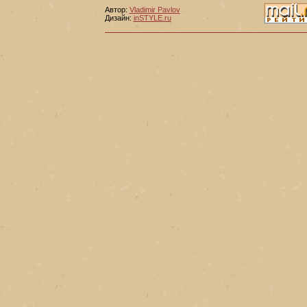
Автор:
Vladimir Pavlov
Дизайн:
inSTYLE.ru