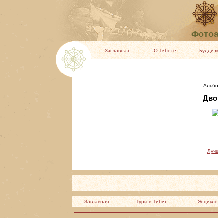
Фотоа
Заглавная
О Тибете
Буддиз
Альбо
Двор
Луч
Заглавная
Туры в Тибет
Энцикло