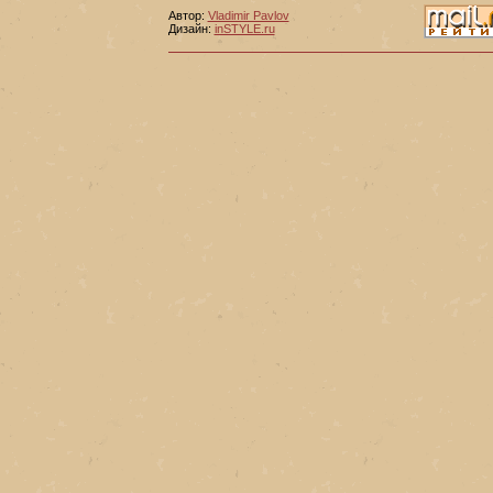
Автор:
Vladimir Pavlov
Дизайн:
inSTYLE.ru