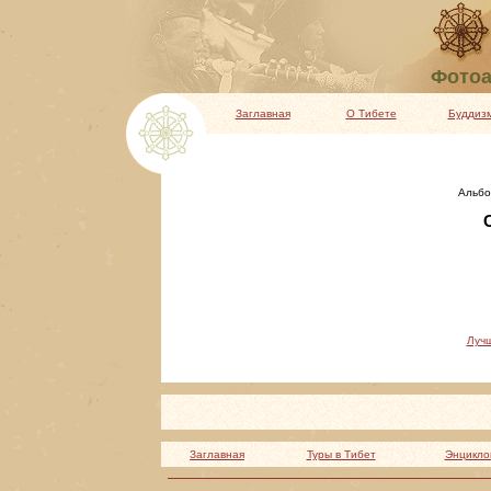
Фотоа
Заглавная
О Тибете
Буддиз
Альбо
С
Луч
Заглавная
Туры в Тибет
Энцикло