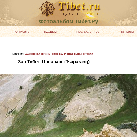
Фотоальбом Тибет.Ру
О Тибете
Буддизм
Поездка в Тибет
Вопросы
Альбом:"
Духовная жизнь Тибета. Монастыри Тибета
"
Зап.Тибет. Цапаранг (Tsaparang)