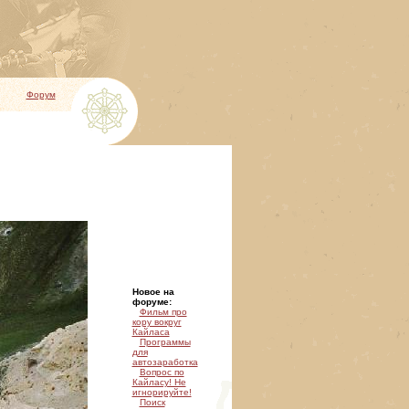
Форум
Новое на
форуме:
Фильм про
кору вокруг
Кайласа
Программы
для
автозаработка
Вопрос по
Кайласу! Не
игнорируйте!
Поиск