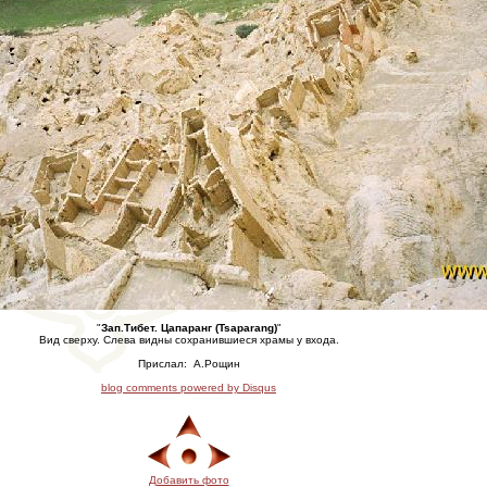
"
Зап.Тибет. Цапаранг (Tsaparang)
"
Вид сверху. Слева видны сохранившиеся храмы у входа.
Прислал:
А.Рощин
blog comments powered by
Disqus
Добавить фото