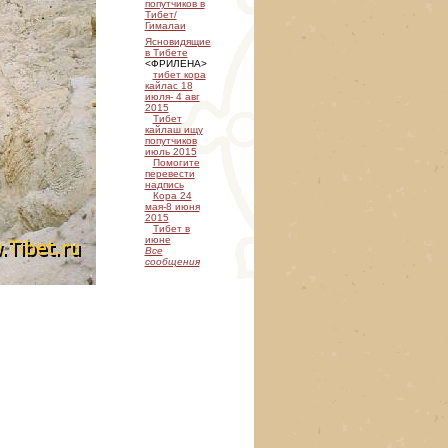
попутчиков в
Тибет/
Гималаи
Ясновидящие
в Тибете
<ФРИЛЕНА>
тибет кора
кайлас 18
июля- 4 авг
2015
Тибет
кайлаш ищу
попутчиков
июль 2015
Помогите
перевести
надпись
Кора 24
мая-8 июня
2015
Тибет в
июне
Все
сообщения