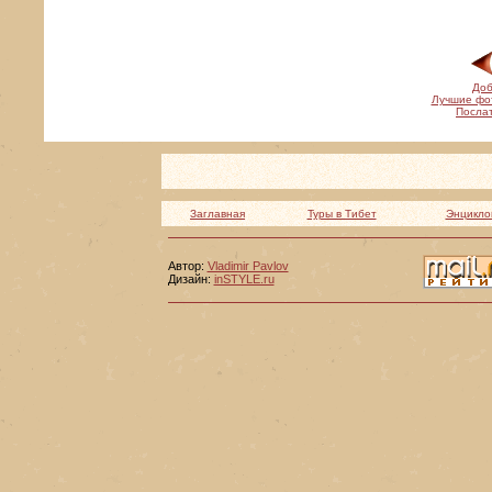
Доб
Лучшие фо
Послат
Заглавная
Туры в Тибет
Энцикло
Автор:
Vladimir Pavlov
Дизайн:
inSTYLE.ru