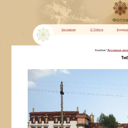
Фотоа
Заглавная
О Тибете
Буддиз
Альбом:"
Духовная жиз
Тиб