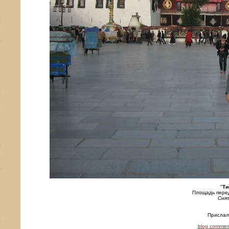
"
Ти
Площадь пере
Снят
Присла
blog commen