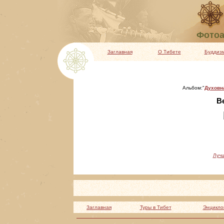
Фотоа
Заглавная
О Тибете
Буддиз
Альбом:"
Духовн
Ве
Луч
Заглавная
Туры в Тибет
Энцикло