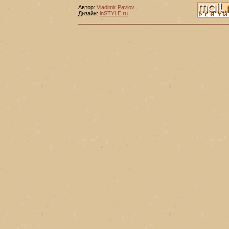
Автор:
Vladimir Pavlov
Дизайн:
inSTYLE.ru