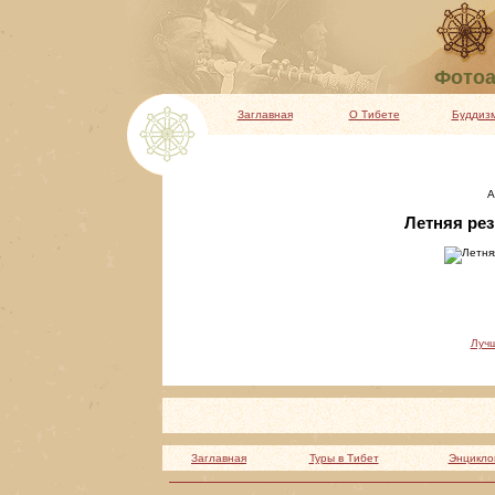
Фотоа
Заглавная
О Тибете
Буддиз
А
Летняя рез
Луч
Заглавная
Туры в Тибет
Энцикло