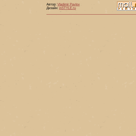
Автор:
Vladimir Pavlov
Дизайн:
inSTYLE.ru