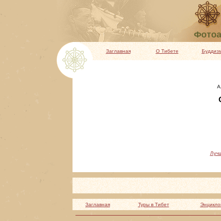
Фотоа
Заглавная
О Тибете
Буддиз
А
О
Луч
Заглавная
Туры в Тибет
Энцикло