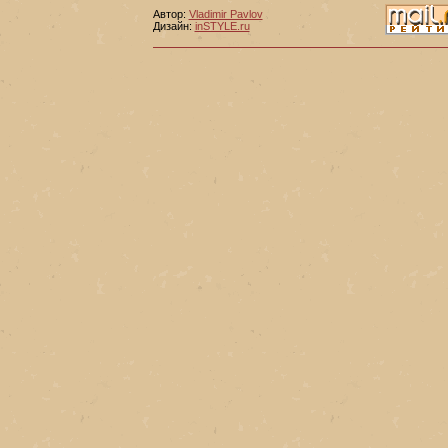
Автор:
Vladimir Pavlov
Дизайн:
inSTYLE.ru