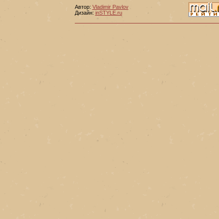
Автор:
Vladimir Pavlov
Дизайн:
inSTYLE.ru