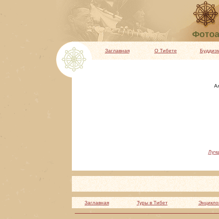
Фотоа
Заглавная
О Тибете
Буддиз
А
Луч
Заглавная
Туры в Тибет
Энцикло