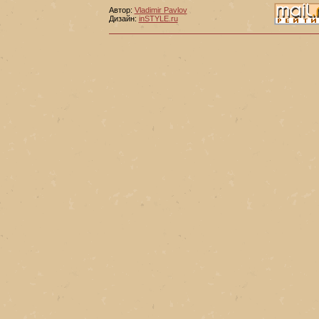
Автор:
Vladimir Pavlov
Дизайн:
inSTYLE.ru