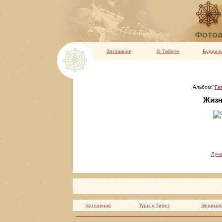
Фотоа
Заглавная
О Тибете
Буддиз
Альбом:"
Ги
Жизнь
Луч
Заглавная
Туры в Тибет
Энцикло