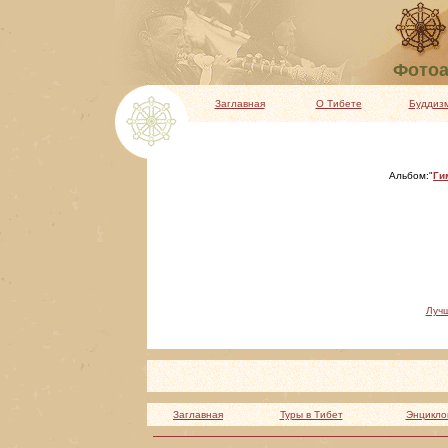
Фотоа
Заглавная
О Тибете
Буддиз
Альбом:"
Ги
Луч
Заглавная
Туры в Тибет
Энцикло