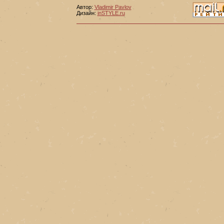
Автор:
Vladimir Pavlov
Дизайн:
inSTYLE.ru