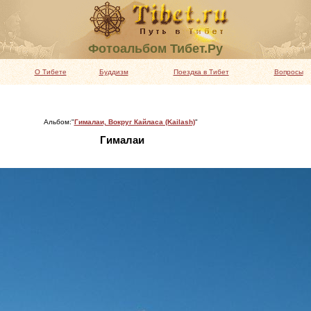
Фотоальбом Тибет.Ру
О Тибете
Буддизм
Поездка в Тибет
Вопросы
Альбом:"
Гималаи, Вокруг Кайласа (Kailash)
"
Гималаи