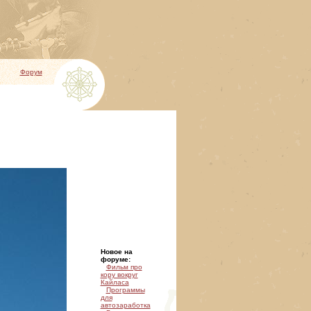
Форум
Новое на
форуме:
Фильм про
кору вокруг
Кайласа
Программы
для
автозаработка