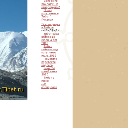
Вопрос по
Кайласу! Не
игнорируйте!
Поиск
попутчиков в
Тибет/
Гималаи
Ясновидящие
в Тибете
<ФРИЛЕНА>
тибет кора
кайлас 18
июля- 4 авг
2015
Тибет
кайлаш ищу
попутчиков
июль 2015
Помогите
перевести
надпись
Кора 24
мая-8 июня
2015
Тибет в
июне
Все
сообщения