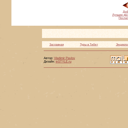
Доб
Лучшие фо
Послат
Заглавная
Туры в Тибет
Энцикло
Автор:
Vladimir Pavlov
Дизайн:
inSTYLE.ru