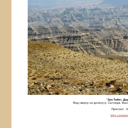
"
Зап.Тибет. До
Вид сверху на долину р. Сатледж. Выс
Прислал:
А
blog commen