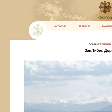
Фотоа
Заглавная
О Тибете
Буддиз
Альбом:"
Гималаи, 
Зап.Тибет. Дор