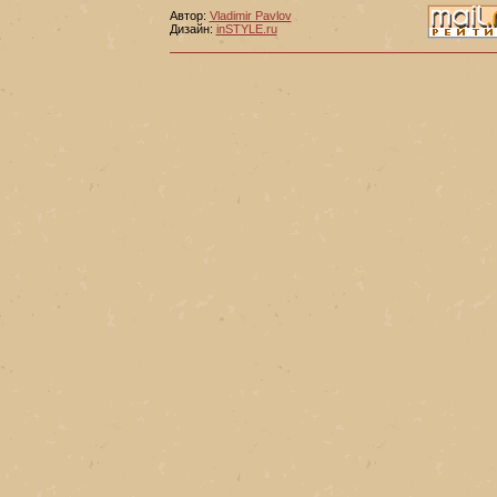
Автор:
Vladimir Pavlov
Дизайн:
inSTYLE.ru