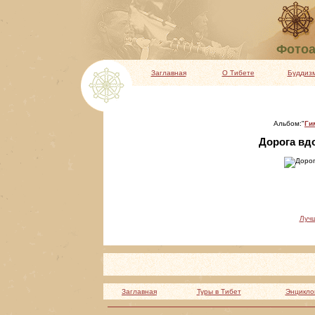
Фотоа
Заглавная
О Тибете
Буддиз
Альбом:"
Ги
Дорога вдо
Луч
Заглавная
Туры в Тибет
Энцикло