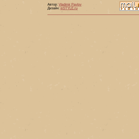
Автор:
Vladimir Pavlov
Дизайн:
inSTYLE.ru