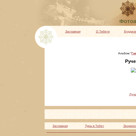
Фотоа
Заглавная
О Тибете
Буддиз
Альбом:"
Ги
Ручей
Луч
Заглавная
Туры в Тибет
Энцикло