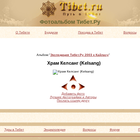
Фотоальбом Тибет.Ру
О Тибете
Буддизм
Поездка в Тибет
Вопросы
Альбом:"
Экспедиция Тибет.Ру 2003 к Кайласу
"
Храм Келсанг (Kelsang)
Добавить фото
Лучшие фотографии и Авторы
Послать ссылку другу
Туры в Тибет
Энциклопедия
Вопросы
Форум
П