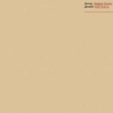
Автор:
Vladimir Pavlov
Дизайн:
inSTYLE.ru