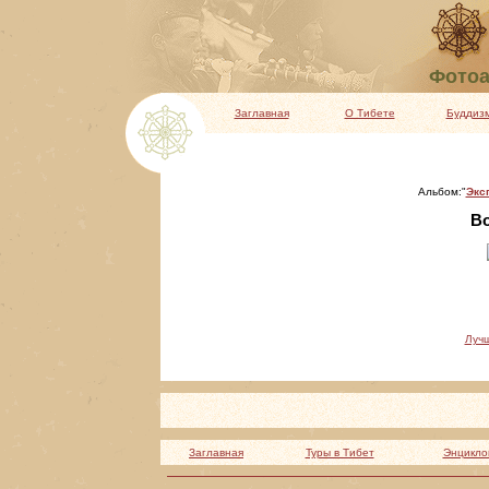
Фотоа
Заглавная
О Тибете
Буддиз
Альбом:"
Экс
Во
Луч
Заглавная
Туры в Тибет
Энцикло