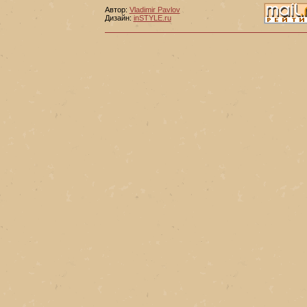
Автор:
Vladimir Pavlov
Дизайн:
inSTYLE.ru