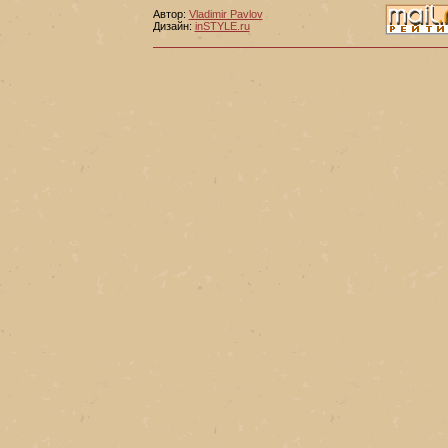
Автор:
Vladimir Pavlov
Дизайн:
inSTYLE.ru