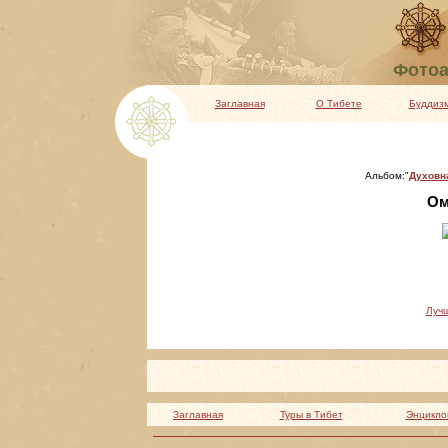
Фотоа
Заглавная
О Тибете
Буддиз
Альбом:"
Духовн
Ом
Луч
Заглавная
Туры в Тибет
Энцикло