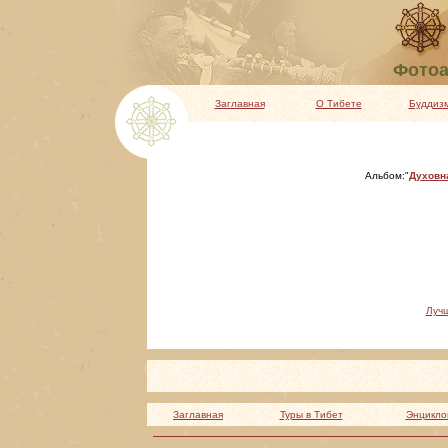
Фотоа
Заглавная
О Тибете
Буддиз
Альбом:"
Духовн
Луч
Заглавная
Туры в Тибет
Энцикло