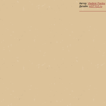
Автор:
Vladimir Pavlov
Дизайн:
inSTYLE.ru