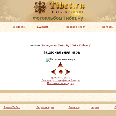
Фотоальбом Тибет.Ру
О Тибете
Буддизм
Поездка в Тибет
Вопросы
Альбом:"
Экспедиция Тибет.Ру 2003 к Кайласу
"
Национальная игра
Добавить фото
Лучшие фотографии и Авторы
Послать ссылку другу
Туры в Тибет
Энциклопедия
Вопросы
Форум
П