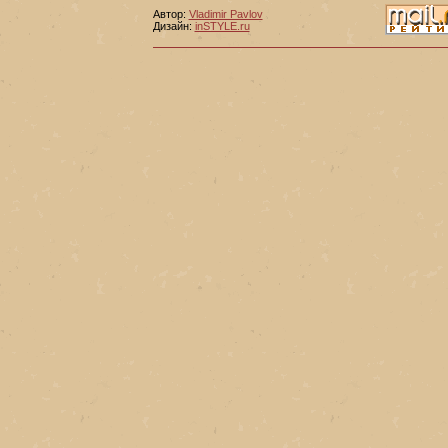
Автор:
Vladimir Pavlov
Дизайн:
inSTYLE.ru