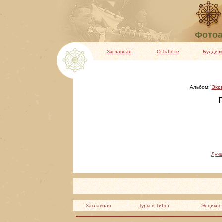
Фотоа
Заглавная
О Тибете
Буддиз
Альбом:"
Экс
П
Луч
Заглавная
Туры в Тибет
Энцикло