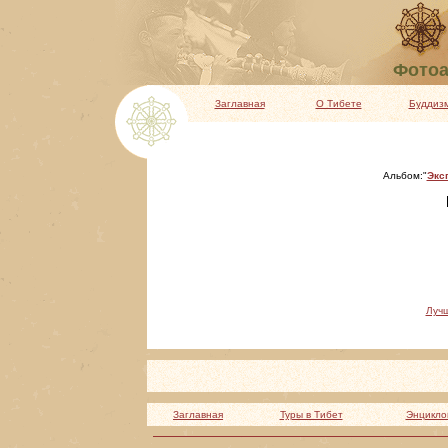
Фотоа
Заглавная
О Тибете
Буддиз
Альбом:"
Экс
Луч
Заглавная
Туры в Тибет
Энцикло