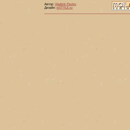
Автор:
Vladimir Pavlov
Дизайн:
inSTYLE.ru