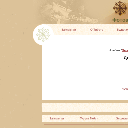
Фотоа
Заглавная
О Тибете
Буддиз
Альбом:"
Экс
Де
Луч
Заглавная
Туры в Тибет
Энцикло