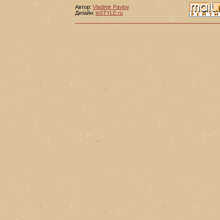
Автор:
Vladimir Pavlov
Дизайн:
inSTYLE.ru