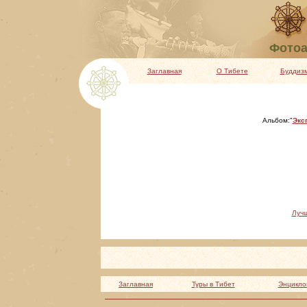
Фотоа
Заглавная
О Тибете
Буддиз
Альбом:"
Экс
Луч
Заглавная
Туры в Тибет
Энцикло