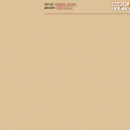
Автор:
Vladimir Pavlov
Дизайн:
inSTYLE.ru