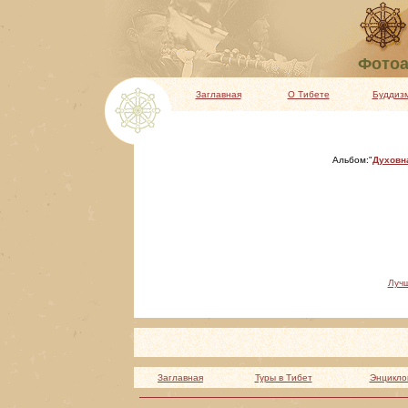
Фотоа
Заглавная
О Тибете
Буддиз
Альбом:"
Духовн
Луч
Заглавная
Туры в Тибет
Энцикло