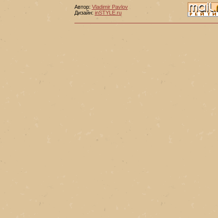
Автор:
Vladimir Pavlov
Дизайн:
inSTYLE.ru