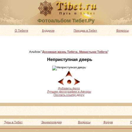
Фотоальбом Тибет.Ру
О Тибете
Буддизм
Поездка в Тибет
Вопросы
Альбом:"
Духовная жизнь Тибета. Монастыри Тибета
"
Неприступная дверь
Добавить фото
Лучшие фотографии и Авторы
Послать ссылку другу
Туры в Тибет
Энциклопедия
Вопросы
Форум
П