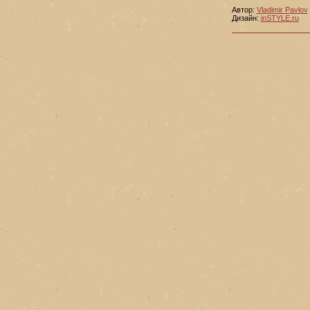
Автор:
Vladimir Pavlov
Дизайн:
inSTYLE.ru