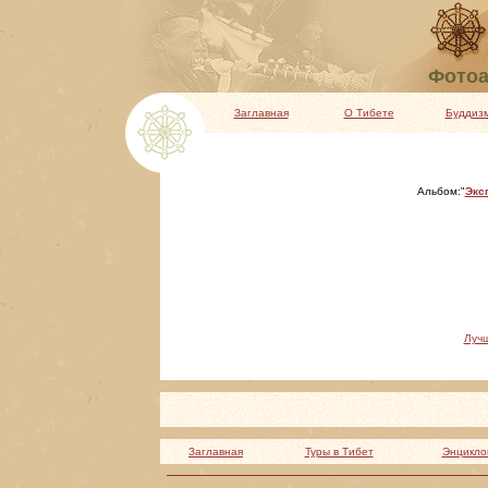
Фотоа
Заглавная
О Тибете
Буддиз
Альбом:"
Экс
Луч
Заглавная
Туры в Тибет
Энцикло