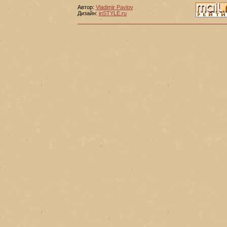
Автор:
Vladimir Pavlov
Дизайн:
inSTYLE.ru