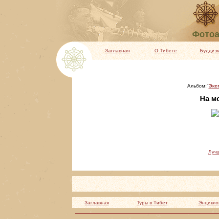
Фотоа
Заглавная
О Тибете
Буддиз
Альбом:"
Экс
На м
Луч
Заглавная
Туры в Тибет
Энцикло