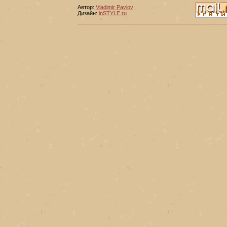
Автор:
Vladimir Pavlov
Дизайн:
inSTYLE.ru