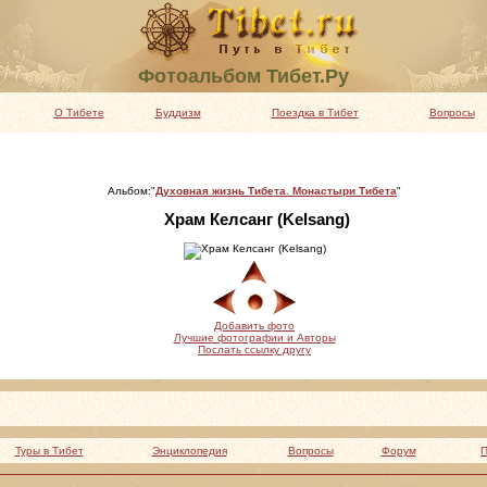
Фотоальбом Тибет.Ру
О Тибете
Буддизм
Поездка в Тибет
Вопросы
Альбом:"
Духовная жизнь Тибета. Монастыри Тибета
"
Храм Келсанг (Kelsang)
Добавить фото
Лучшие фотографии и Авторы
Послать ссылку другу
Туры в Тибет
Энциклопедия
Вопросы
Форум
П