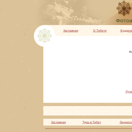
Фотоа
Заглавная
О Тибете
Буддиз
А
Луч
Заглавная
Туры в Тибет
Энцикло