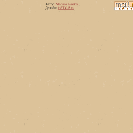
Автор:
Vladimir Pavlov
Дизайн:
inSTYLE.ru