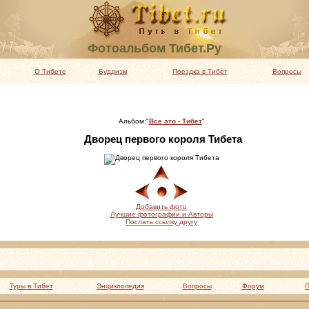
Фотоальбом Тибет.Ру
О Тибете
Буддизм
Поездка в Тибет
Вопросы
Альбом:"
Все это - Тибет
"
Дворец первого короля Тибета
Добавить фото
Лучшие фотографии и Авторы
Послать ссылку другу
Туры в Тибет
Энциклопедия
Вопросы
Форум
П