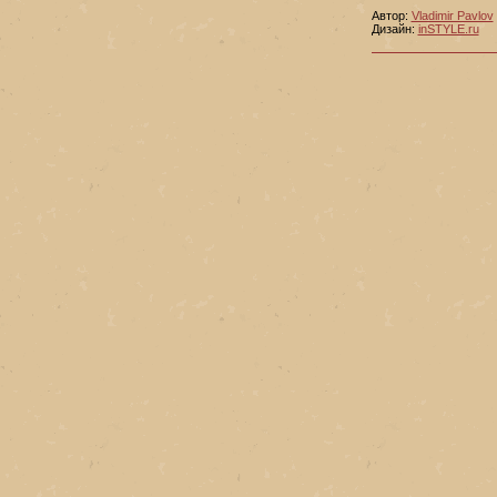
Автор:
Vladimir Pavlov
Дизайн:
inSTYLE.ru