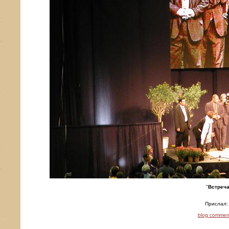
"
Встреча
Прислал:
blog commen