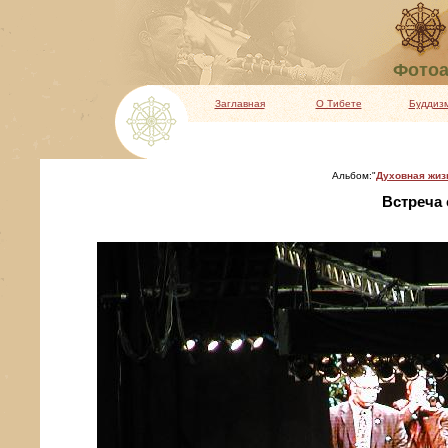
Фотоа
Заглавная
О Тибете
Буддиз
Альбом:"
Духовная жиз
Встреча 