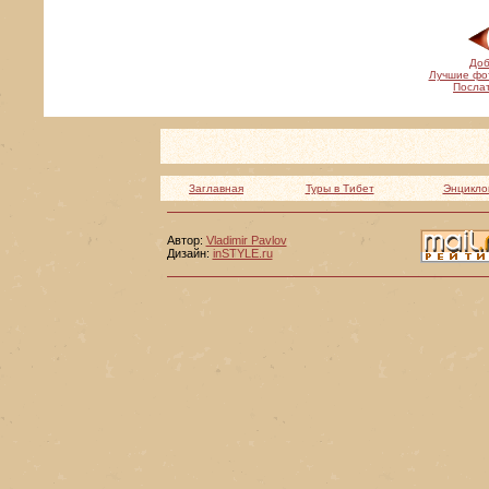
Доб
Лучшие фо
Послат
Заглавная
Туры в Тибет
Энцикло
Автор:
Vladimir Pavlov
Дизайн:
inSTYLE.ru