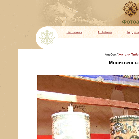
Фотоа
Заглавная
О Тибете
Буддиз
Альбом:"
Жители Тибе
Молитвенны