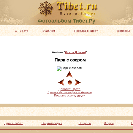
Фотоальбом Тибет.Ру
О Тибете
Буддизм
Поездка в Тибет
Вопросы
Альбом:"
Лхаса (Lhasa)
"
Парк с озером
Добавить фото
Лучшие фотографии и Авторы
Послать ссылку другу
Туры в Тибет
Энциклопедия
Вопросы
Форум
П