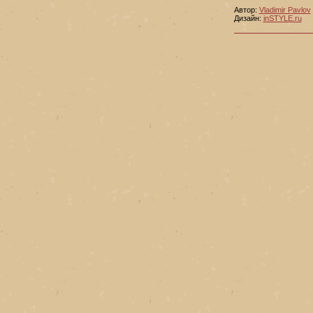
Автор:
Vladimir Pavlov
Дизайн:
inSTYLE.ru