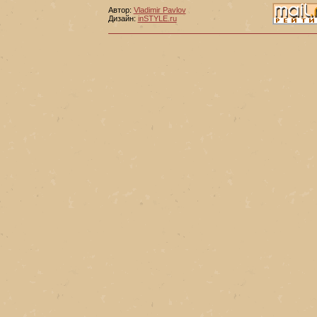
Автор:
Vladimir Pavlov
Дизайн:
inSTYLE.ru