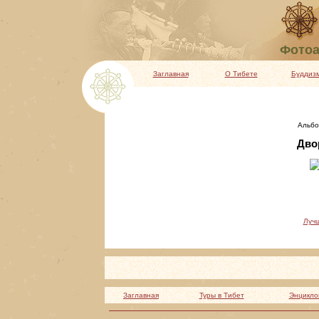
Фотоа
Заглавная
О Тибете
Буддиз
Альбо
Двор
Луч
Заглавная
Туры в Тибет
Энцикло