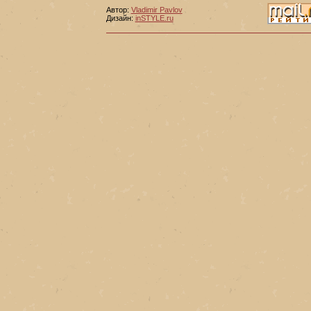
Автор:
Vladimir Pavlov
Дизайн:
inSTYLE.ru