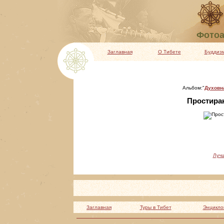
Фотоа
Заглавная
О Тибете
Буддиз
Альбом:"
Духовн
Простиран
Луч
Заглавная
Туры в Тибет
Энцикло