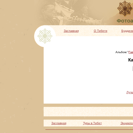
Фотоа
Заглавная
О Тибете
Буддиз
Альбом:"
Ги
Ка
Луч
Заглавная
Туры в Тибет
Энцикло