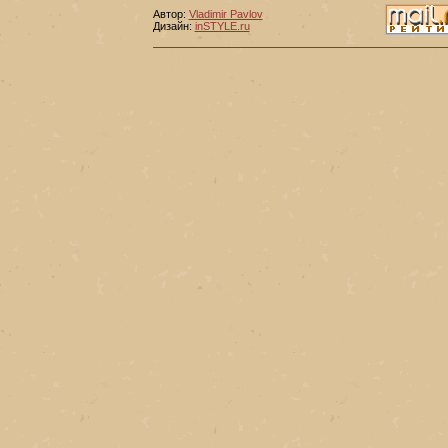
Автор:
Vladimir Pavlov
Дизайн:
inSTYLE.ru