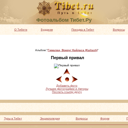
Фотоальбом Тибет.Ру
О Тибете
Буддизм
Поездка в Тибет
Вопросы
Альбом:"
Гималаи, Вокруг Кайласа (Kailash)
"
Первый привал
Добавить фото
Лучшие фотографии и Авторы
Послать ссылку другу
Туры в Тибет
Энциклопедия
Вопросы
Форум
П