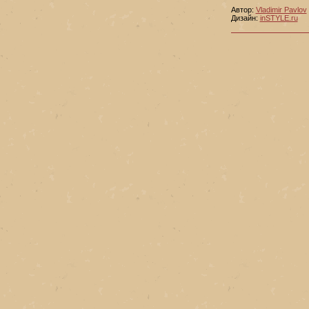
Автор:
Vladimir Pavlov
Дизайн:
inSTYLE.ru